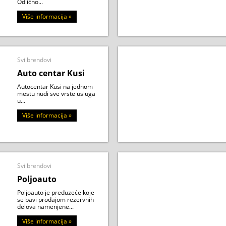
Odlično...
Više informacija »
Svi brendovi
Auto centar Kusi
Autocentar Kusi na jednom
mestu nudi sve vrste usluga
u...
Više informacija »
Svi brendovi
Poljoauto
Poljoauto je preduzeće koje
se bavi prodajom rezervnih
delova namenjene...
Više informacija »