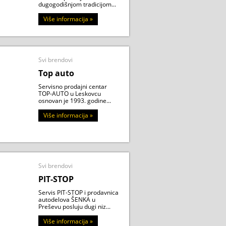
dugogodišnjom tradicijom...
Više informacija »
Svi brendovi
Top auto
Servisno prodajni centar
TOP-AUTO u Leskovcu
osnovan je 1993. godine...
Više informacija »
Svi brendovi
PIT-STOP
Servis PIT-STOP i prodavnica
autodelova ŠENKA u
Preševu posluju dugi niz...
Više informacija »