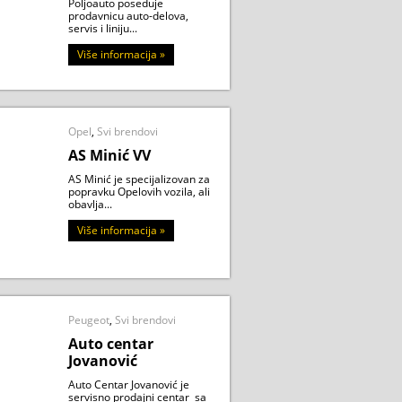
Poljoauto poseduje
prodavnicu auto-delova,
servis i liniju...
Više informacija »
Opel
,
Svi brendovi
AS Minić VV
AS Minić je specijalizovan za
popravku Opelovih vozila, ali
obavlja...
Više informacija »
Peugeot
,
Svi brendovi
Auto centar
Jovanović
Auto Centar Jovanović je
servisno prodajni centar sa