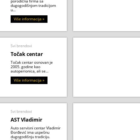
porodična firma sa
dugogodišnjom tradicijom
u...
Više informacija »
Svi brendovi
Točak centar
Točak centar osnovan je
2005. godine kao
autoperionica, ali se...
Više informacija »
Svi brendovi
AST Vladimir
Auto servisni centar Vladimir
Đorđević ima uspešnu
dugogodišnju tradiciju.