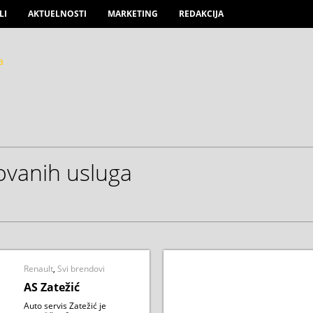
LI
AKTUELNOSTI
MARKETING
REDAKCIJA
zovanih usluga
Renault
,
Svi brendovi
AS Zatežić
Auto servis Zatežić je