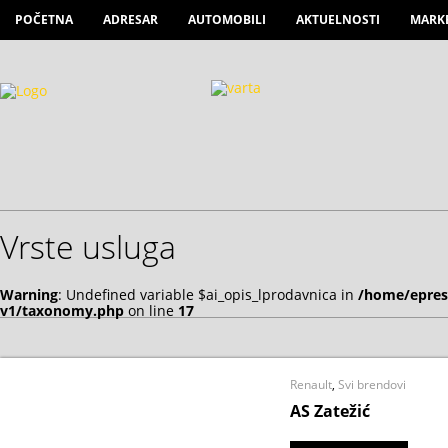
POČETNA
ADRESAR
AUTOMOBILI
AKTUELNOSTI
MARK
Vrste usluga
Warning
: Undefined variable $ai_opis_lprodavnica in
/home/epres
v1/taxonomy.php
on line
17
Renault
,
Svi brendovi
AS Zatežić