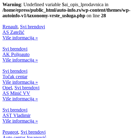
Warning
: Undefined variable $ai_opis_lprodavnica in
/home/epress/public_html/auto-info.rs/wp-content/themes/wp-
autoinfo-v1/taxonomy-vrste_usluga.php
on line
28
Renault
,
Svi brendovi
AS Zatežić
Više informacija »
Svi brendovi
AK Poljoauto
Više informacija »
Svi brendovi
Točak centar
Više informacija »
Opel
,
Svi brendovi
AS Minić VV
Više informacija »
Svi brendovi
AST Vladimir
Više informacija »
Peugeot
,
Svi brendovi
Auto centar Jovanović