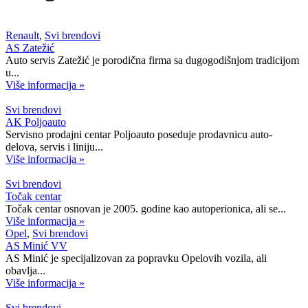
Renault
,
Svi brendovi
AS Zatežić
Auto servis Zatežić je porodična firma sa dugogodišnjom tradicijom
u...
Više informacija »
Svi brendovi
AK Poljoauto
Servisno prodajni centar Poljoauto poseduje prodavnicu auto-
delova, servis i liniju...
Više informacija »
Svi brendovi
Točak centar
Točak centar osnovan je 2005. godine kao autoperionica, ali se...
Više informacija »
Opel
,
Svi brendovi
AS Minić VV
AS Minić je specijalizovan za popravku Opelovih vozila, ali
obavlja...
Više informacija »
Svi brendovi