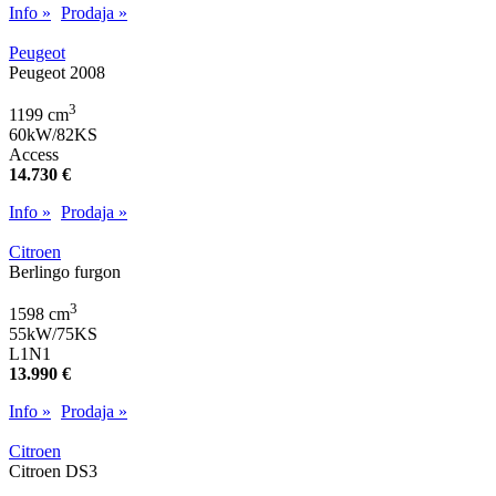
Info »
Prodaja »
Peugeot
Peugeot 2008
3
1199 cm
60kW/82KS
Access
14.730 €
Info »
Prodaja »
Citroen
Berlingo furgon
3
1598 cm
55kW/75KS
L1N1
13.990 €
Info »
Prodaja »
Citroen
Citroen DS3