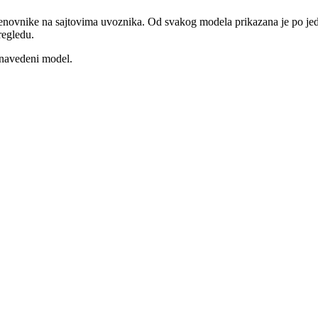
vnike na sajtovima uvoznika. Od svakog modela prikazana je po jedna (
regledu.
 navedeni model.