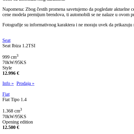
Napomena: Zbog čestih promena savetujemo da pogledate aktuelne ceno
cene modela premijum brendova, ti automobili se ne nalaze u ovom p
Fotografije su informativnog karaktera i ne moraju uvek da prikazuju
Seat
Seat Ibiza 1.2TSI
3
999 cm
70kW/95KS
Style
12.996 €
Info »
Prodaja »
Fiat
Fiat Tipo 1.4
3
1.368 cm
70kW/95KS
Opening edition
12.500 €