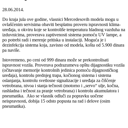
28.06.2014.
Do kraja jula ove godine, vlasnici Mercedesovih modela mogu u
ovlašćenim servisima obaviti besplatnu proveru ispravnosti klima-
uređaja, u okviru koje se kontroliše temperatura hladnog vazduha na
izduvnicima, proverava zaptivenosti sistema pomoću UV lampe, a
po potrebi radi i merenje pritiska u instalaciji. Moguća je i
dezinfekcija sistema koja, zavisno od modela, košta od 5.900 dinara
pa naviše.
Istovremeno, po ceni od 999 dinara može se prekontrolisati
ispravnost vozila. Proverava podrazumeva opštu dijagnostiku vozila
(očitavanje memorije kontrolnih jedinica pomoću dijagnostičkog
uređaja), kontrolu prednjeg trapa, kočionog sistema i sistema
oslanjanja, kontrolu svetlosne signalizacije i uređaja za čišćenje
vetrobrana, nivoa i stanja tečnosti (motorno i „servo“ ulje, kočna,
rashladna i tečnost za pranje vetrobrana) i kontrolu akumulatora i
pneumatika. Ako se vlasnik odluči za popravku uočene
neispravnosti, dobija 15 odsto popusta na rad i delove (osim
pneumatika).