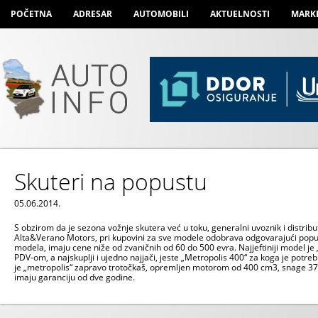
POČETNA
ADRESAR
AUTOMOBILI
AKTUELNOSTI
MARK
Skuteri na popustu
05.06.2014.
S obzirom da je sezona vožnje skutera već u toku, generalni uvoznik i distribut
Alta&Verano Motors, pri kupovini za sve modele odobrava odgovarajući popust
modela, imaju cene niže od zvaničnih od 60 do 500 evra. Najjeftiniji model je „
PDV-om, a najskuplji i ujedno najjači, jeste „Metropolis 400“ za koga je potre
je „metropolis“ zapravo trotočkaš, opremljen motorom od 400 cm
3
, snage 37
imaju garanciju od dve godine.