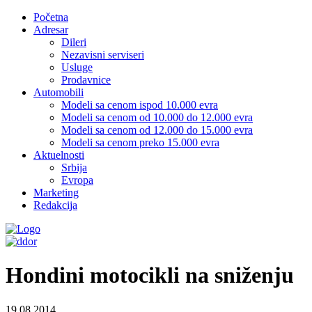
Početna
Adresar
Dileri
Nezavisni serviseri
Usluge
Prodavnice
Automobili
Modeli sa cenom ispod 10.000 evra
Modeli sa cenom od 10.000 do 12.000 evra
Modeli sa cenom od 12.000 do 15.000 evra
Modeli sa cenom preko 15.000 evra
Aktuelnosti
Srbija
Evropa
Marketing
Redakcija
Hondini motocikli na sniženju
19.08.2014.