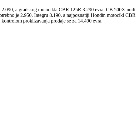
 je 2.090, a gradskog motocikla CBR 125R 3.290 evra. CB 500X nudi
otrebno je 2.950, Integru 8.190, a najpoznatiji Hondin motocikl CBR
kontrolom proklizavanja prodaje se za 14.490 evra.