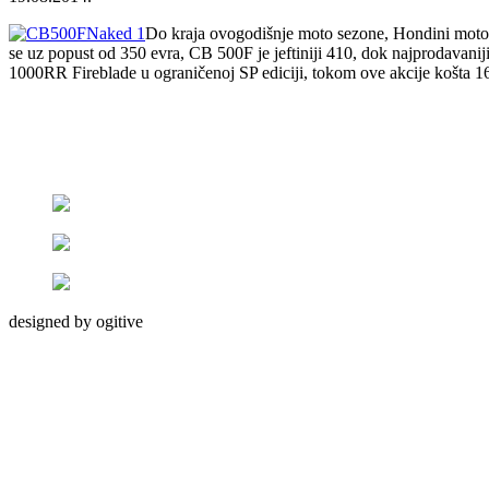
Do kraja ovogodišnje moto sezone, Hondini moto
se uz popust od 350 evra, CB 500F je jeftiniji 410, dok najprodavan
1000RR Fireblade u ograničenoj SP ediciji, tokom ove akcije košta 
designed by ogitive