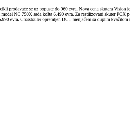
cikli prodavaće se uz popuste do 960 evra. Nova cena skutera Vision
iji model NC 750X sada košta 6.490 evra. Za restilizovani skuter PCX p
16.990 evra. Crosstouler opremljen DCT menjačem sa duplim kvačilom i 