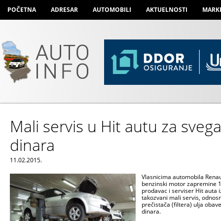
POČETNA
ADRESAR
AUTOMOBILI
AKTUELNOSTI
MARK
Mali servis u Hit autu za sveg
dinara
11.02.2015.
Vlasnicima automobila Renaul
benzinski motor zapremine 1,2,
prodavac i serviser Hit aut
takozvani mali servis, odno
prečistača (filtera) ulja obav
dinara.