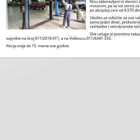
Nisu zaboravljeni ni vlasnici
motorom, pa se isti servis z
po akcijskoj ceni od 4.570 di
Ukoliko se odlučite za ove us
samo jedan dinar, prekontrol
rashladne i vetrobranske teč
Ove usluge je potrebno zakaza
sajmište na broj 011/2018 011, a na Vidikovcu 011/6341 333.
Akcija traje do 15. marta ove godine.