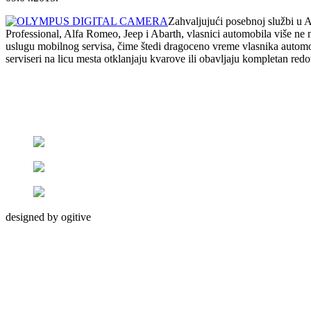
Zahvaljujući posebnoj službi u
Professional, Alfa Romeo, Jeep i Abarth, vlasnici automobila više ne m
uslugu mobilnog servisa, čime štedi dragoceno vreme vlasnika automo
serviseri na licu mesta otklanjaju kvarove ili obavljaju kompletan re
designed by ogitive