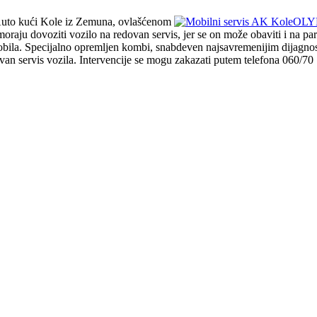
 Auto kući Kole iz Zemuna, ovlašćenom
oraju dovoziti vozilo na redovan servis, jer se on može obaviti i na par
bila. Specijalno opremljen kombi, snabdeven najsavremenijim dijagnosti
dovan servis vozila. Intervencije se mogu zakazati putem telefona 060/70