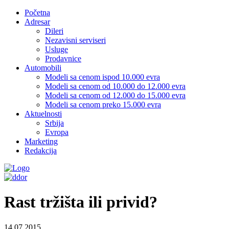
Početna
Adresar
Dileri
Nezavisni serviseri
Usluge
Prodavnice
Automobili
Modeli sa cenom ispod 10.000 evra
Modeli sa cenom od 10.000 do 12.000 evra
Modeli sa cenom od 12.000 do 15.000 evra
Modeli sa cenom preko 15.000 evra
Aktuelnosti
Srbija
Evropa
Marketing
Redakcija
Rast tržišta ili privid?
14.07.2015.