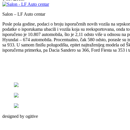
Salon – LF Auto centar
Posle pola godine, podaci o broju isporučenih novih vozila na srpskom 
podatke o isporukama ubacili i vozila koja su reeksportovana, onda t
isporučeno je 10.807 automobila, što je 2,11 odsto više u odnosu na p
Hyundai – 674 automobila. Procentualno, čak 580 odsto, porasle su is
sa 933. U samom finišu polugodišta, epitet najtraženijeg modela od Š
isporučerna primerka, pa Dacia Sandero sa 366, Ford Fiesta sa 353 i t
designed by ogitive