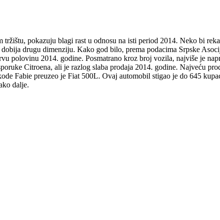
tržištu, pokazuju blagi rast u odnosu na isti period 2014. Neko bi rekao
o dobija drugu dimenziju. Kako god bilo, prema podacima Srpske Asocija
rvu polovinu 2014. godine. Posmatrano kroz broj vozila, najviše je nap
poruke Citroena, ali je razlog slaba prodaja 2014. godine. Najveću pr
kode Fabie preuzeo je Fiat 500L. Ovaj automobil stigao je do 645 kupa
ako dalje.