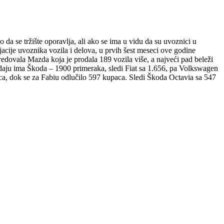
 da se tržište oporavlja, ali ako se ima u vidu da su uvoznici u
cije uvoznika vozila i delova, u prvih šest meseci ove godine
redovala Mazda koja je prodala 189 vozila više, a najveći pad beleži
odaju ima Škoda – 1900 primeraka, sledi Fiat sa 1.656, pa Volkswagen
ca, dok se za Fabiu odlučilo 597 kupaca. Sledi Škoda Octavia sa 547