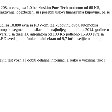
ni 208, u verziji sa 1.0 benzinskim Pure Tech motorom od 68 KS,
ktivnija, obezbeđeni su i posebni uslovi finansiranja kupovine, pa se
 nudi za 10.890 evra sa PDV-om. Za kupovinu ovog automobila
mpakt segmentu i nosilac titule najboljeg automobila 2014. godine u
 verziju sa dizel 1.6 agregatom od 100 KS pottebno 15.900 evra sa
vetla, multifunkcionalni ekran od 9,7 inča osetljiv na dodir,
i test vožnja i dobiti detaljne informacije, kako o vozilima tako i