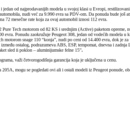
i jedan od najprodavanijih modela u svojoj klasi u Evropi, restilizova
automobila, nudi već za 9.990 evra sa PDV-om. Da ponuda bude još atra
 na 72 mesečne rate koja za ovaj automobil iznosi 112 evra.
a 1.2 Pure Tech motorom od 82 KS i srednjim (Active) paketom opreme,
000 evra. Ponudu zaokružuje Peugeot 308, jedan od vodećih modela u ko
ech motorom snage 110 “konja”, nudi po ceni od 14.400 evra, dok je za
zmeđu ostalog, podrazumeva ABS, ESP, tempomat, dnevna i zadnja LED s
paket sled ii poklon – aluminijumske felne 15”
.
rograma, važi četvorogodišnja garancija koja je uključena u cenu.
A, mogu se pogledati ovi ali i ostali modeli iz Peugeot ponude, obavit