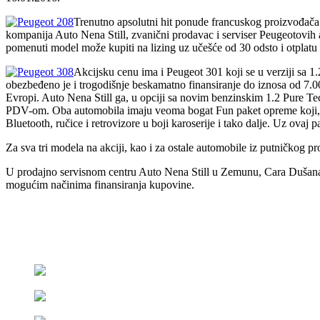
Trenutno apsolutni hit ponude francuskog proizvođača 
kompanija Auto Nena Still, zvanični prodavac i serviser Peugeotovih 
pomenuti model može kupiti na lizing uz učešće od 30 odsto i otplatu
Akcijsku cenu ima i Peugeot 301 koji se u verziji s
obezbeđeno je i trogodišnje beskamatno finansiranje do iznosa od 7.
Evropi. Auto Nena Still ga, u opciji sa novim benzinskim 1.2 Pure T
PDV-om. Oba automobila imaju veoma bogat Fun paket opreme koji, i
Bluetooth, ručice i retrovizore u boji karoserije i tako dalje. Uz ovaj 
Za sva tri modela na akciji, kao i za ostale automobile iz putničkog p
U prodajno servisnom centru Auto Nena Still u Zemunu, Cara Dušana 205
mogućim načinima finansiranja kupovine.