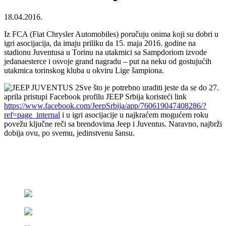
18.04.2016.
Iz FCA (Fiat Chrysler Automobiles) poručuju onima koji su dobri u
igri asocijacija, da imaju priliku da 15. maja 2016. godine na
stadionu Juventusa u Torinu na utakmici sa Sampdoriom izvode
jedanaesterce i osvoje grand nagradu – put na neku od gostujućih
utakmica torinskog kluba u okviru Lige šampiona.
Sve što je potrebno uraditi jeste da se do 27.
aprila pristupi Facebook profilu JEEP Srbija koristeći link
https://www.facebook.com/JeepSrbija/app/760619047408286/?
ref=page_internal
i u igri asocijacije u najkraćem mogućem roku
povežu ključne reči sa brendovima Jeep i Juventus. Naravno, najbrži
dobija ovu, po svemu, jedinstvenu šansu.