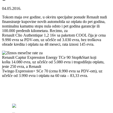
04.05.2016.
Tokom maja ove godine, u okviru specijalne ponude Renault nudi
finansiranje kupovine novih automobila uz otplatu do pet godina,
nominalnu kamatnu stopu nula odsto i pet godina garancije ili
100.000 pređenih kilometara. Recimo, za
Renault Clio Authentique 1,2 16v sa paketom COOL čija je cena
9.990 evra sa PDV-om, uz učešće od 3.030 evra, bez troškova
obrade kredita i otplatu na 48 meseci, rata iznosi 145 evra.
Iznos mesečne rate za
Renault Captur Expression Energy TCe 90 Stop&Start koji
košta 14.080 evra, uz učešće od 5.080 evra i trogodišnju otplatu,
jeste 250 evra, a Renault
Twingo Expression+ SCe 70 (cena 8.990 evra sa PDV-om), uz
učešće od 3.990 evra i otplatu na 60 rata – 83,33 evra.