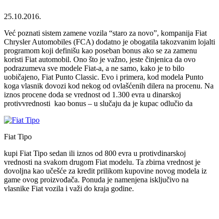
25.10.2016.
Već poznati sistem zamene vozila “staro za novo”, kompanija Fiat
Chrysler Automobiles (FCA) dodatno je obogatila takozvanim lojalti
programom koji definišu kao poseban bonus ako se za zamenu
koristi Fiat automobil. Ono što je važno, jeste činjenica da ovo
podrazumeva sve modele Fiat-a, a ne samo, kako je to bilo
uobičajeno, Fiat Punto Classic. Evo i primera, kod modela Punto
koga vlasnik dovozi kod nekog od ovlašćenih dilera na procenu. Na
iznos procene doda se vrednost od 1.300 evra u dinarskoj
protivvrednosti kao bonus – u slučaju da je kupac odlučio da
Fiat Tipo
kupi Fiat Tipo sedan ili iznos od 800 evra u protivdinarskoj
vrednosti na svakom drugom Fiat modelu. Ta zbirna vrednost je
dovoljna kao učešće za kredit prilikom kupovine novog modela iz
game ovog proizvođača. Ponuda je namenjena isključivo na
vlasnike Fiat vozila i važi do kraja godine.