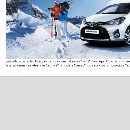
pet odsto uštede. Tako, recimo, nosači skija za “jaris”, koštaju 87, krovni nosa
Iste su cene i za vlasnike “aurisa” i modela “verso”, dok su krovni nosači za “a