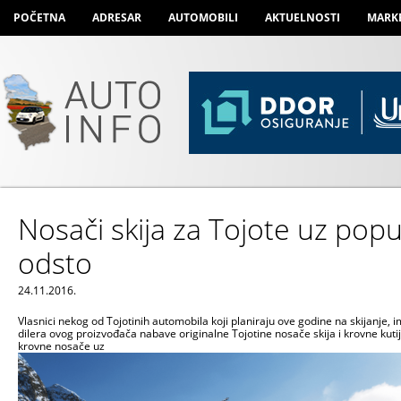
POČETNA
ADRESAR
AUTOMOBILI
AKTUELNOSTI
MARK
Nosači skija za Tojote uz pop
odsto
24.11.2016.
Vlasnici nekog od Tojotinih automobila koji planiraju ove godine na skijanje, i
dilera ovog proizvođača nabave originalne Tojotine nosače skija i krovne kuti
krovne nosače uz