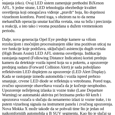
stajanja (eko). Ovaj LED sistem zamenjuje prethodni BiXenon
AFL. S jedne strane, LED tehnologija obezbeđuje kvalitet
osvetljenja koji omogućava viđenje „pravih“ boja, što doprinosi
vizuelnom komforu. Pored toga, s obzirom na to da nema
mehaničkih operacija unutar kućišta svetala, ona su brža i preciznija
u reakciji, a isto tako i veoma pouzdana u dužem vremenskom
periodu.
Dalje, nova generacija Opel Eye prednje kamere sa višom
rezolucijom i moćnijim procesuiranjem slike ima pozitivan uticaj na
sve funkcije koje podržava, uključujući asistenciju dugih svetala
(High Beam Assist) LED AFL sistema osvetljenja. Indikacija
rastojanja napred (Following Distance Indication) koristi prednju
kameru da detektuje vozila ispred koja su u pokretu, a upozorenje
prednjeg sudara (Forward Collision Alert) je sada poboljšano
reflektivnim LED displejem za upozorenje (LED Alert Display).
Kada se rastojanje između automobila i vozila ispred prebrzo
smanjuje, crvene LED diode se reflektuju u vetrobranu. Pored toga,
zvučno upozorenje obaveštava vozača da je kočenje neophodno.
Upozorenje neželjenog izlaska iz vozne trake (Lane Departure
Warning) se automatski aktivira pri brzinama preko 60 km/h i
upozorava vozača u slučaju da nenamerno izlazi iz vozne trake, i to
putem vizuelnog signala na instrument panelu i zvučnog upozorenja.
Nova Mokka X može takođe da se pohvali time što je jedan od
najkomfornijih automobila u B SUV segmentu. Kao što je slučaj sa