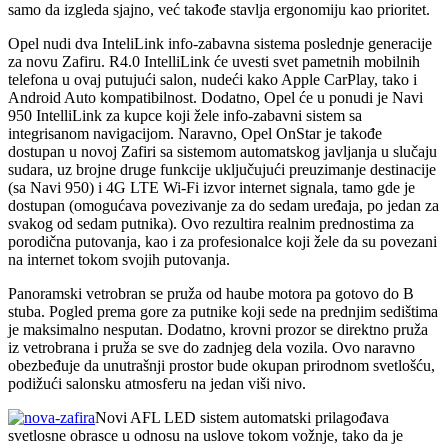
samo da izgleda sjajno, već takođe stavlja ergonomiju kao prioritet.
Opel nudi dva InteliLink info-zabavna sistema poslednje generacije
za novu Zafiru. R4.0 IntelliLink će uvesti svet pametnih mobilnih
telefona u ovaj putujući salon, nudeći kako Apple CarPlay, tako i
Android Auto kompatibilnost. Dodatno, Opel će u ponudi je Navi
950 IntelliLink za kupce koji žele info-zabavni sistem sa
integrisanom navigacijom. Naravno, Opel OnStar je takođe
dostupan u novoj Zafiri sa sistemom automatskog javljanja u slučaju
sudara, uz brojne druge funkcije uključujući preuzimanje destinacije
(sa Navi 950) i 4G LTE Wi-Fi izvor internet signala, tamo gde je
dostupan (omogućava povezivanje za do sedam uređaja, po jedan za
svakog od sedam putnika). Ovo rezultira realnim prednostima za
porodična putovanja, kao i za profesionalce koji žele da su povezani
na internet tokom svojih putovanja.
Panoramski vetrobran se pruža od haube motora pa gotovo do B
stuba. Pogled prema gore za putnike koji sede na prednjim sedištima
je maksimalno nesputan. Dodatno, krovni prozor se direktno pruža
iz vetrobrana i pruža se sve do zadnjeg dela vozila. Ovo naravno
obezbeđuje da unutrašnji prostor bude okupan prirodnom svetlošću,
podižući salonsku atmosferu na jedan viši nivo.
Novi AFL LED sistem automatski prilagođava
svetlosne obrasce u odnosu na uslove tokom vožnje, tako da je