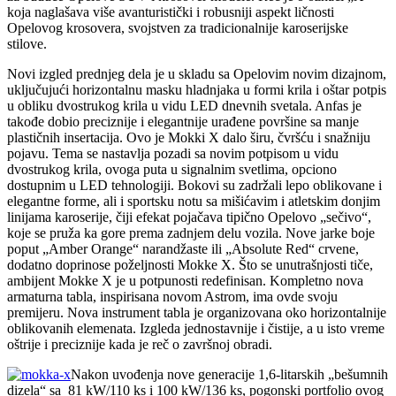
koja naglašava više avanturistički i robusniji aspekt ličnosti
Opelovog krosovera, svojstven za tradicionalnije karoserijske
stilove.
Novi izgled prednjeg dela je u skladu sa Opelovim novim dizajnom,
uključujući horizontalnu masku hladnjaka u formi krila i oštar potpis
u obliku dvostrukog krila u vidu LED dnevnih svetala. Anfas je
takođe dobio preciznije i elegantnije urađene površine sa manje
plastičnih insertacija. Ovo je Mokki X dalo širu, čvršću i snažniju
pojavu. Tema se nastavlja pozadi sa novim potpisom u vidu
dvostrukog krila, ovoga puta u signalnim svetlima, opciono
dostupnim u LED tehnologiji. Bokovi su zadržali lepo oblikovane i
elegantne forme, ali i sportsku notu sa mišićavim i atletskim donjim
linijama karoserije, čiji efekat pojačava tipično Opelovo „sečivo“,
koje se pruža ka gore prema zadnjem delu vozila. Nove jarke boje
poput „Amber Orange“ narandžaste ili „Absolute Red“ crvene,
dodatno doprinose poželjnosti Mokke X. Što se unutrašnjosti tiče,
ambijent Mokke X je u potpunosti redefinisan. Kompletno nova
armaturna tabla, inspirisana novom Astrom, ima ovde svoju
premijeru. Nova instrument tabla je organizovana oko horizontalnije
oblikovanih elemenata. Izgleda jednostavnije i čistije, a u isto vreme
oštrije i preciznije kada je reč o završnoj obradi.
Nakon uvođenja nove generacije 1,6-litarskih „bešumnih
dizela“ sa 81 kW/110 ks i 100 kW/136 ks, pogonski portfolio ovog