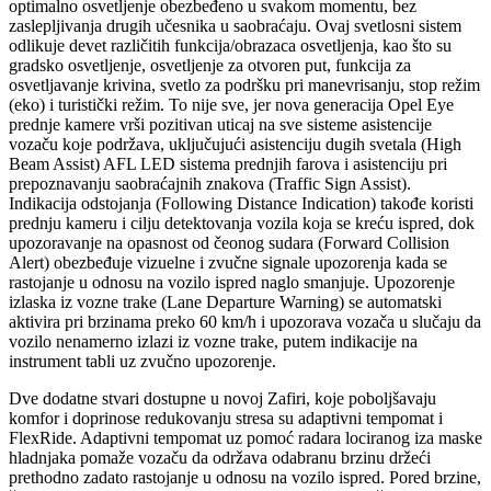
optimalno osvetljenje obezbeđeno u svakom momentu, bez
zaslepljivanja drugih učesnika u saobraćaju. Ovaj svetlosni sistem
odlikuje devet različitih funkcija/obrazaca osvetljenja, kao što su
gradsko osvetljenje, osvetljenje za otvoren put, funkcija za
osvetljavanje krivina, svetlo za podršku pri manevrisanju, stop režim
(eko) i turistički režim. To nije sve, jer nova generacija Opel Eye
prednje kamere vrši pozitivan uticaj na sve sisteme asistencije
vozaču koje podržava, uključujući asistenciju dugih svetala (High
Beam Assist) AFL LED sistema prednjih farova i asistenciju pri
prepoznavanju saobraćajnih znakova (Traffic Sign Assist).
Indikacija odstojanja (Following Distance Indication) takođe koristi
prednju kameru i cilju detektovanja vozila koja se kreću ispred, dok
upozoravanje na opasnost od čeonog sudara (Forward Collision
Alert) obezbeđuje vizuelne i zvučne signale upozorenja kada se
rastojanje u odnosu na vozilo ispred naglo smanjuje. Upozorenje
izlaska iz vozne trake (Lane Departure Warning) se automatski
aktivira pri brzinama preko 60 km/h i upozorava vozača u slučaju da
vozilo nenamerno izlazi iz vozne trake, putem indikacije na
instrument tabli uz zvučno upozorenje.
Dve dodatne stvari dostupne u novoj Zafiri, koje poboljšavaju
komfor i doprinose redukovanju stresa su adaptivni tempomat i
FlexRide. Adaptivni tempomat uz pomoć radara lociranog iza maske
hladnjaka pomaže vozaču da održava odabranu brzinu držeći
prethodno zadato rastojanje u odnosu na vozilo ispred. Pored brzine,