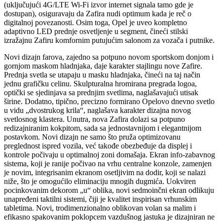
(uključujući 4G/LTE Wi-Fi izvor internet signala tamo gde je
dostupan), osiguravaju da Zafira nudi optimum kada je reč o
digitalnoj povezanosti. Osim toga, Opel je uveo kompletno
adaptivno LED prednje osvetljenje u segment, čineći stilski
izražajnu Zafiru komfornim putujućim salonom za vozača i putnike.
Novi dizajn farova, zajedno sa potpuno novom sportskom donjom i
gornjom maskom hladnjaka, daje karakter stajlingu nove Zafire.
Prednja svetla se utapaju u masku hladnjaka, čineći na taj način
jednu grafičku celinu. Skulpturalna hromirana pregrada logoa,
optički se sjedinjava sa prednjim svetlima, naglašavajući utisak
širine. Dodatno, tipično, precizno formirano Opelovo dnevno svetlo
u vidu „dvostrukog krila“, naglašava karakter dizajna novog
svetlosnog klastera. Unutra, nova Zafira dolazi sa potpuno
redizajniranim kokpitom, sada sa jednostavnijom i elegantnijom
postavkom. Novi dizajn ne samo što pruža optimizovanu
preglednost ispred vozila, već takođe obezbeđuje da displej i
kontrole počivaju u optimalnoj zoni domašaja. Ekran info-zabavnog
sistema, koji je ranije počivao na vrhu centralne konzole, zamenjen
je novim, integrisanim ekranom osetljivim na dodir, koji se nalazi
niže, što je omogućilo eliminaciju mnogih dugmića. Uokviren
pocinkovanim dekorom „u“ oblika, novi sedmoinčni ekran odlikuju
unapređeni taktilni sistemi, čiji je kvalitet inspirisan vrhunskim
tabletima. Novi, trodimenzionalno oblikovan volan sa malim i
efikasno spakovanim poklopcem vazdušnog jastuka je dizajniran ne