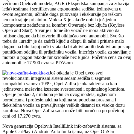
većinom Opelovih modela, AGR (Ekspertska kampanja za zdravija
leđa) testirana i sertifikovana ergonomska sedišta, jedinstvena u
ovom segmentu, učiniće duga putovanja i ekskurzije po teškom
terenu krajnje prijatnim. Mokka X je takođe dobila još jednu
komponentu zaduženu za komfor: Otvaranje bez ključa (Keyless
Open and Start). Stvar je u tome što vozač ne mora aktivno da
pritisne dugme da bi otvorio ili otključao svoj automobil. Sve što
treba da „uradi“ je da zadrži ključ u džepu ili tašni i pritisne malo
dugme na bilo kojoj ručki vrata da bi aktivirao ili deaktivirao pristup
putničkom odeljku ili prtljažniku vozila. Interfejs vozila za stavljanje
motora u pogon takođe funkcioniše bez ključa. Početna cena za ovaj
automobil je 17.900 evra sa PDV-om.
Još otkada je Opel uveo svoj
revolucionarni integrisani sistem sedam sedišta u segment
kompaktnih vanova 1999., Opel Zafira je okarakterisana kao
jedinstvena mešavina izuzetne svestranosti i optimalnog komfora.
Opel je prodao 2,7 miliona jedinica ovog modela, uglavnom
porodicama i profesionalcima kojima su potrebna prostrana i
fleksibilna vozila za prevaljivanje velikih distanci uz visoku dozu
komfora. Nova Opel Zafira sada može biti poručena po početnoj
ceni od 17.270 evra.
Nova generacija Opelovih IntelliLink info-zabavnih sistema, sa
Apple CarPlay i Android Auto funkcijama, uz Opel OnStar