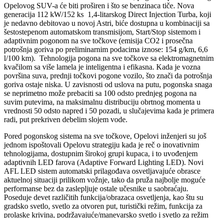
Opelovog SUV-a će biti proširen i što se benzinaca tiče. Nova
generacija 112 kW/152 ks 1,4-litarskog Direct Injection Turba, koji
je nedavno debitovao u novoj Astri, biće dostupna u kombinaciji sa
šestostepenom automatskom transmisijom, Start/Stop sistemom i
adaptivnim pogonom na sve točkove (emisija CO2 i prosečna
potrošnja goriva po preliminarnim podacima iznose: 154 g/km, 6,6
l/100 km). Tehnologija pogona na sve točkove sa elektromagnetnim
kvačilom sa više lamela je inteligentna i efikasna. Kada je vozna
površina suva, prednji točkovi pogone vozilo, što znači da potrošnja
goriva ostaje niska. U zavisnosti od uslova na putu, pogonska snaga
se neprimetno može prebaciti sa 100 odsto prednjeg pogona na
suvim putevima, na maksimalnu distribuciju obrtnog momenta u
vrednosti 50 odsto napred i 50 pozadi, u slučajevima kada je primera
radi, put prekriven debelim slojem vode.
Pored pogonskog sistema na sve točkove, Opelovi inženjeri su još
jednom ispoštovali Opelovu strategiju kada je reč o inovativnim
tehnologijama, dostupnim širokoj grupi kupaca, i to uvođenjem
adaptivnih LED farova (Adaptive Forward Lighting LED). Novi
AFL LED sistem automatski prilagođava osvetljavajuće obrasce
aktuelnoj situaciji prilikom vožnje, tako da pruža najbolje moguće
performanse bez da zaslepljuje ostale učesnike u saobraćaju.
Poseduje devet različitih funkcija/obrazaca osvetljenja, kao štu su
gradsko svetlo, svetlo za otvoren put, turistički režim, funkcija za
prolaske krivina, podržavajuće/manevarsko svetlo i svetlo za režim