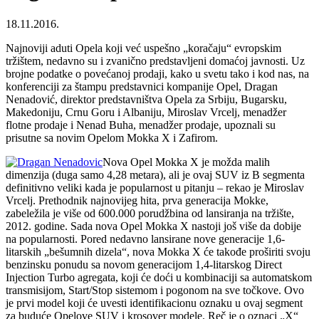
18.11.2016.
Najnoviji aduti Opela koji već uspešno „koračaju“ evropskim
tržištem, nedavno su i zvanično predstavljeni domaćoj javnosti. Uz
brojne podatke o povećanoj prodaji, kako u svetu tako i kod nas, na
konferenciji za štampu predstavnici kompanije Opel, Dragan
Nenadović, direktor predstavništva Opela za Srbiju, Bugarsku,
Makedoniju, Crnu Goru i Albaniju, Miroslav Vrcelj, menadžer
flotne prodaje i Nenad Buha, menadžer prodaje, upoznali su
prisutne sa novim Opelom Mokka X i Zafirom.
Nova Opel Mokka X je možda malih
dimenzija (duga samo 4,28 metara), ali je ovaj SUV iz B segmenta
definitivno veliki kada je popularnost u pitanju – rekao je Miroslav
Vrcelj. Prethodnik najnovijeg hita, prva generacija Mokke,
zabeležila je više od 600.000 porudžbina od lansiranja na tržište,
2012. godine. Sada nova Opel Mokka X nastoji još više da dobije
na popularnosti. Pored nedavno lansirane nove generacije 1,6-
litarskih „bešumnih dizela“, nova Mokka X će takođe proširiti svoju
benzinsku ponudu sa novom generacijom 1,4-litarskog Direct
Injection Turbo agregata, koji će doći u kombinaciji sa automatskom
transmisijom, Start/Stop sistemom i pogonom na sve točkove. Ovo
je prvi model koji će uvesti identifikacionu oznaku u ovaj segment
za buduće Opelove SUV i krosover modele. Reč je o oznaci „X“