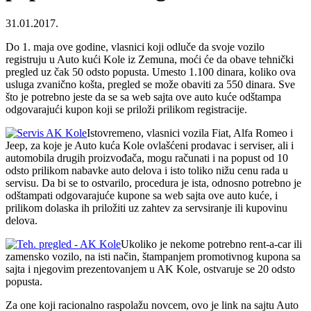
31.01.2017.
Do 1. maja ove godine, vlasnici koji odluče da svoje vozilo
registruju u Auto kući Kole iz Zemuna, moći će da obave tehnički
pregled uz čak 50 odsto popusta. Umesto 1.100 dinara, koliko ova
usluga zvanično košta, pregled se može obaviti za 550 dinara. Sve
što je potrebno jeste da se sa web sajta ove auto kuće odštampa
odgovarajući kupon koji se priloži prilikom registracije.
Istovremeno, vlasnici vozila Fiat, Alfa Romeo i
Jeep, za koje je Auto kuća Kole ovlašćeni prodavac i serviser, ali i
automobila drugih proizvođača, mogu računati i na popust od 10
odsto prilikom nabavke auto delova i isto toliko nižu cenu rada u
servisu. Da bi se to ostvarilo, procedura je ista, odnosno potrebno je
odštampati odgovarajuće kupone sa web sajta ove auto kuće, i
prilikom dolaska ih priložiti uz zahtev za servsiranje ili kupovinu
delova.
Ukoliko je nekome potrebno rent-a-car ili
zamensko vozilo, na isti način, štampanjem promotivnog kupona sa
sajta i njegovim prezentovanjem u AK Kole, ostvaruje se 20 odsto
popusta.
Za one koji racionalno raspolažu novcem, ovo je link na sajtu Auto