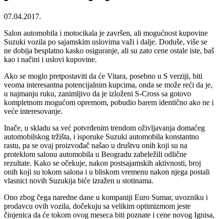
07.04.2017.
Salon automobila i motocikala je završen, ali mogućnost kupovine
Suzuki vozila po sajamskim uslovima važi i dalje. Doduše, više se
ne dobija besplatno kasko osiguranje, ali su zato cene ostale iste, baš
kao i načini i uslovi kupovine.
Ako se moglo pretpostaviti da će Vitara, posebno u S verziji, biti
veoma interesantna potencijalnim kupcima, onda se može reći da je,
u najmanju ruku, zanimljivo da je izloženi S-Cross sa gotovo
kompletnom mogućom opremom, pobudio barem identično ako ne i
veće interesovanje.
Inače, u skladu sa već potvrđenim trendom oživljavanja domaćeg
automobilskog tržišta, i isporuke Suzuki automobila konstantno
rastu, pa se ovaj proizvođač našao u društvu onih koji su na
proteklom salonu automobila u Beogradu zabeležili odlične
rezultate. Kako se očekuje, nakon postsajamskih aktivnosti, broj
onih koji su tokom salona i u bliskom vremenu nakon njega postali
vlasnici novih Suzukija biće izražen u stotinama.
Ono zbog čega naredne dane u kompaniji Euro Sumar, uvozniku i
prodavcu ovih vozila, dočekuju sa velikim optimizmom jeste
činjenica da će tokom ovog meseca biti poznate i cene novog Ignisa,