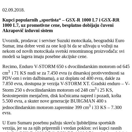
02.09.2018.
Kupci popularnih „sportista“ – GSX-R 1000 L7 i GSX-RR
1000 L7, uz promotivne cene, besplatno dobijaju čuveni
Akrapovič izduvni sistem
Uvoznik, prodavac i serviser Suzuki motocikala, beogradski Euro
Sumar, ima dobre vesti za one koji bi da se uživaju u vožnji na
nekom od novih motocikala svetski renomiranog proizvođača: svi
modeli sa lagera imaju posebne akcijske cene.
Recimo, Enduro V-STORM 650 s dvocilindarskim motorom od 645
3
cm
i 71 KS nudi se za 7.450 evra (u dinarskoj protivvrednosti sa
PDV-om i svim dažbinama), a uz doplatu od 400 evra, dakle za
7.850 evra, dostupna je verzija V-STORM XT. Gradski enduro – V-
3
Storm 250 s dvocilindarskim motorom od 248 cm
i 25 KS,
šestostepenim menjačem, disk kočnicama napred i pozadi, košta
5.500 evra, a skuter nove generacije BURGMAN 400 s
3
jednocilindarskim motorom zapremine 399 cm
i 33 KS – 7.300
evra.
U Euro Sumaru posebnu pažnju skreću ljubiteljima sportskih
verzija, jer su za njih pripremili i vredan poklon: svi kupci rasnih