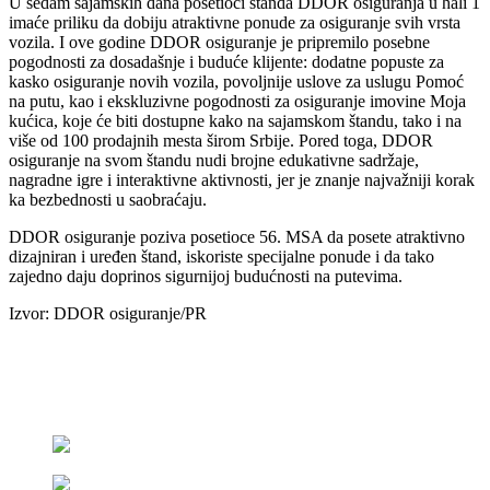
U sedam sajamskih dana posetioci štanda DDOR osiguranja u hali 1
imaće priliku da dobiju atraktivne ponude za osiguranje svih vrsta
vozila. I ove godine DDOR osiguranje je pripremilo posebne
pogodnosti za dosadašnje i buduće klijente: dodatne popuste za
kasko osiguranje novih vozila, povoljnije uslove za uslugu Pomoć
na putu, kao i ekskluzivne pogodnosti za osiguranje imovine Moja
kućica, koje će biti dostupne kako na sajamskom štandu, tako i na
više od 100 prodajnih mesta širom Srbije. Pored toga, DDOR
osiguranje na svom štandu nudi brojne edukativne sadržaje,
nagradne igre i interaktivne aktivnosti, jer je znanje najvažniji korak
ka bezbednosti u saobraćaju.
DDOR osiguranje poziva posetioce 56. MSA da posete atraktivno
dizajniran i uređen štand, iskoriste specijalne ponude i da tako
zajedno daju doprinos sigurnijoj budućnosti na putevima.
Izvor: DDOR osiguranje/PR