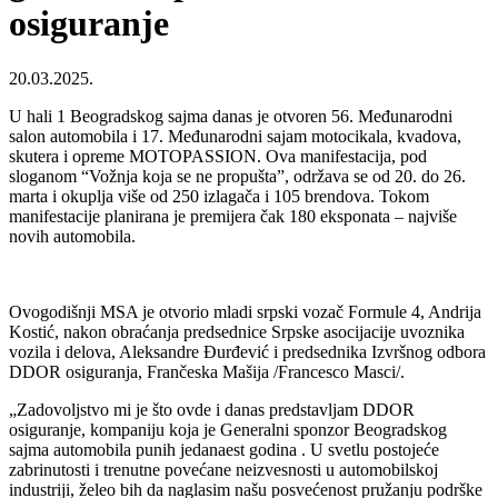
osiguranje
20.03.2025.
U hali 1 Beogradskog sajma danas je otvoren 56. Međunarodni
salon automobila i 17. Međunarodni sajam motocikala, kvadova,
skutera i opreme MOTOPASSION. Ova manifestacija, pod
sloganom “Vožnja koja se ne propušta”, održava se od 20. do 26.
marta i okuplja više od 250 izlagača i 105 brendova. Tokom
manifestacije planirana je premijera čak 180 eksponata – najviše
novih automobila.
Ovogodišnji MSA je otvorio mladi srpski vozač Formule 4, Andrija
Kostić, nakon obraćanja predsednice Srpske asocijacije uvoznika
vozila i delova, Aleksandre Đurđević i predsednika Izvršnog odbora
DDOR osiguranja, Frančeska Mašija /Francesco Masci/.
„Zadovoljstvo mi je što ovde i danas predstavljam DDOR
osiguranje, kompaniju koja je Generalni sponzor Beogradskog
sajma automobila punih jedanaest godina . U svetlu postojeće
zabrinutosti i trenutne povećane neizvesnosti u automobilskoj
industriji, želeo bih da naglasim našu posvećenost pružanju podrške