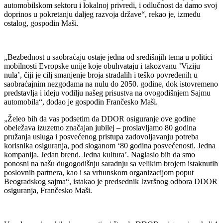
automobilskom sektoru i lokalnoj privredi, i odlučnost da damo svoj
doprinos u pokretanju daljeg razvoja države“, rekao je, između
ostalog, gospodin Maši.
„Bezbednost u saobraćaju ostaje jedna od središnjih tema u politici
mobilnosti Evropske unije koje obuhvataju i takozvanu ’Viziju
nula’, čiji je cilj smanjenje broja stradalih i teško povređenih u
saobraćajnim nezgodama na nulu do 2050. godine, dok istovremeno
predstavlja i ideju vodilju našeg prisustva na ovogodišnjem Sajmu
automobila“, dodao je gospodin Frančesko Maši.
„Želeo bih da vas podsetim da DDOR osiguranje ove godine
obeležava izuzetno značajan jubilej – proslavljamo 80 godina
pružanja usluga i posvećenog pristupa zadovoljavanju potreba
korisnika osiguranja, pod sloganom ‘80 godina posvećenosti. Jedna
kompanija. Jedan brend. Jedna kultura’. Naglasio bih da smo
ponosni na našu dugogodišnju saradnju sa velikim brojem istaknutih
poslovnih partnera, kao i sa vrhunskom organizacijom poput
Beogradskog sajma“, istakao je predsednik Izvršnog odbora DDOR
osiguranja, Frančesko Maši.