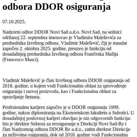
odbora DDOR osiguranja
07.10.2025.
Nadzorni odbor DDOR Novi Sad a.d.o. Novi Sad, na sednici
održanoj 22. septembra imenovao je Vladimira Maleševića za
predsednika Izvršnog odbora. Vladimir Malešević, čiji je mandat
započeo 2. oktobra 2025. godine, preuzeo je funkciju od
dosadašnjeg predsednika Izvršnog odbora Frančeska Mašija
(Francesco Masci).
Vladimir Malešević je član Izvršnog odbora DDOR osiguranja od
2018. godine, u kojem vodi Funkcionalnu oblast za sprovođenje
osiguranja i razvoj proizvoda, kao i Funkcionalnu oblast za
upravljanje štetama.
Profesionalnu karijeru započeo je u DDOR osiguranju 1999.
godine, nakon diplomiranja na Ekonomskom fakultetu u Subotici. U
dosadašnjoj poslovnoj karijeri obavljao je niz odgovornih funkcija:
bio je direktor Sektora za reosiguranje u Direkciji Novi Sad-Re i
član Nadzornog odbora DDOR Re a.d.o., zatim direktor Direkcije
za neživotna osiguranja, dok od 2018. godine vodi Funkcionalnu