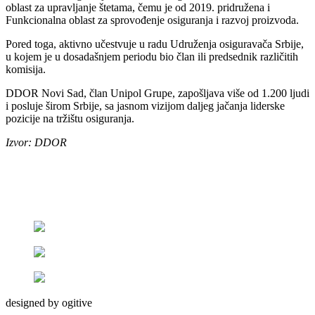
oblast za upravljanje štetama, čemu je od 2019. pridružena i
Funkcionalna oblast za sprovođenje osiguranja i razvoj proizvoda.
Pored toga, aktivno učestvuje u radu Udruženja osiguravača Srbije,
u kojem je u dosadašnjem periodu bio član ili predsednik različitih
komisija.
DDOR Novi Sad, član Unipol Grupe, zapošljava više od 1.200 ljudi
i posluje širom Srbije, sa jasnom vizijom daljeg jačanja liderske
pozicije na tržištu osiguranja.
Izvor: DDOR
designed by ogitive