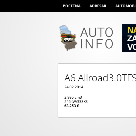
POČETNA
ADRESAR
AUTOMOBI
A6 Allroad3.0TFS
24.02.2014.
2.995 cm
3
245kW/333KS
63.253 €