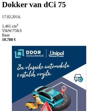
Dokker van dCi 75
17.02.2014.
3
1.461 cm
55kW/75KS
Base
10.788 €