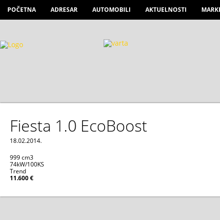
POČETNA
ADRESAR
AUTOMOBILI
AKTUELNOSTI
MARK
Fiesta 1.0 EcoBoost
18.02.2014.
999 cm
3
74kW/100KS
Trend
11.600 €