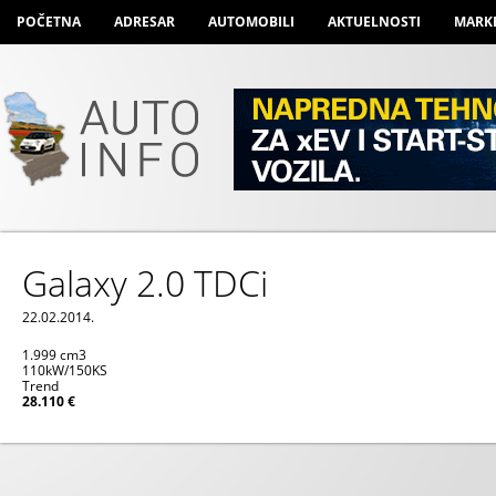
POČETNA
ADRESAR
AUTOMOBILI
AKTUELNOSTI
MARK
Galaxy 2.0 TDCi
22.02.2014.
1.999 cm
3
110kW/150KS
Trend
28.110 €