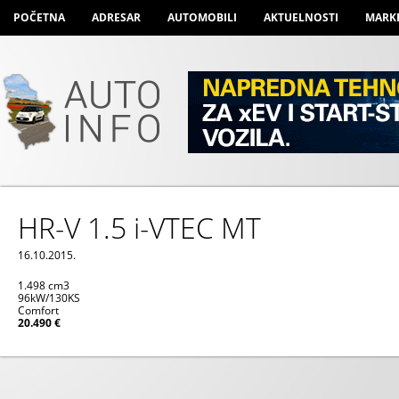
POČETNA
ADRESAR
AUTOMOBILI
AKTUELNOSTI
MARK
HR-V 1.5 i-VTEC MT
16.10.2015.
1.498 cm
3
96kW/130KS
Comfort
20.490 €