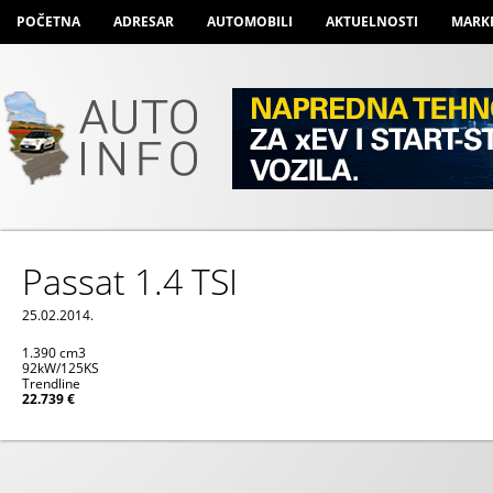
POČETNA
ADRESAR
AUTOMOBILI
AKTUELNOSTI
MARK
Passat 1.4 TSI
25.02.2014.
1.390 cm
3
92kW/125KS
Trendline
22.739 €