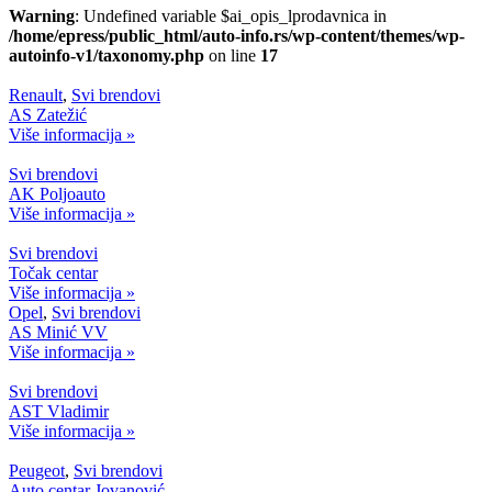
Warning
: Undefined variable $ai_opis_lprodavnica in
/home/epress/public_html/auto-info.rs/wp-content/themes/wp-
autoinfo-v1/taxonomy.php
on line
17
Renault
,
Svi brendovi
AS Zatežić
Više informacija »
Svi brendovi
AK Poljoauto
Više informacija »
Svi brendovi
Točak centar
Više informacija »
Opel
,
Svi brendovi
AS Minić VV
Više informacija »
Svi brendovi
AST Vladimir
Više informacija »
Peugeot
,
Svi brendovi
Auto centar Jovanović