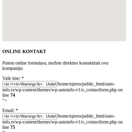
ONLINE KONTAKT
Putem online formulara, možete direktno kontaktirati ovu
kompaniju:
Vaše ime:
*
/home/epress/public_html/auto-
info.rs/wp-content/themes/wp-autoinfo-v1/o_contactform.php on
line
74
">
Email:
*
/home/epress/public_html/auto-
info.rs/wp-content/themes/wp-autoinfo-v1/o_contactform.php on
line
75