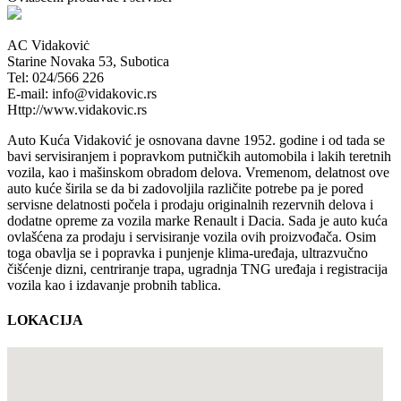
AC Vidakoviċ
Starine Novaka 53, Subotica
Tel: 024/566 226
E-mail: info@vidakovic.rs
Http://www.vidakovic.rs
Auto Kuća Vidaković je osnovana davne 1952. godine i od tada se
bavi servisiranjem i popravkom putničkih automobila i lakih teretnih
vozila, kao i mašinskom obradom delova. Vremenom, delatnost ove
auto kuće širila se da bi zadovoljila različite potrebe pa je pored
servisne delatnosti počela i prodaju originalnih rezervnih delova i
dodatne opreme za vozila marke Renault i Dacia. Sada je auto kuća
ovlašćena za prodaju i servisiranje vozila ovih proizvođača. Osim
toga obavlja se i popravka i punjenje klima-uređaja, ultrazvučno
čišćenje dizni, centriranje trapa, ugradnja TNG uređaja i registracija
vozila kao i izdavanje probnih tablica.
LOKACIJA