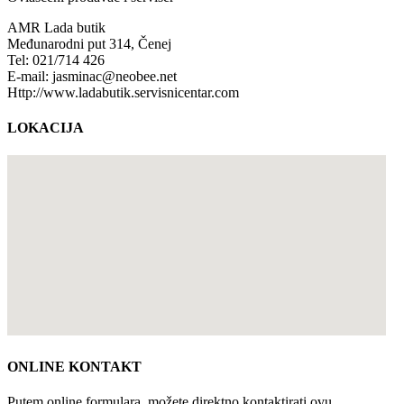
AMR Lada butik
Međunarodni put 314, Čenej
Tel: 021/714 426
E-mail: jasminac@neobee.net
Http://www.ladabutik.servisnicentar.com
LOKACIJA
ONLINE KONTAKT
Putem online formulara, možete direktno kontaktirati ovu