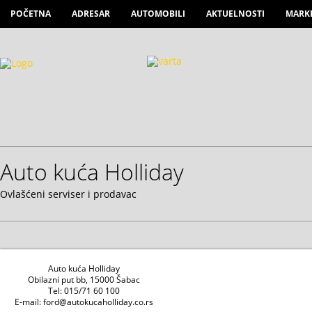
POČETNA
ADRESAR
AUTOMOBILI
AKTUELNOSTI
MARK
Auto kuća Holliday
Ovlašćeni serviser i prodavac
Auto kuća Holliday
Obilazni put bb, 15000 Šabac
Tel: 015/71 60 100
E-mail: ford@autokucaholliday.co.rs