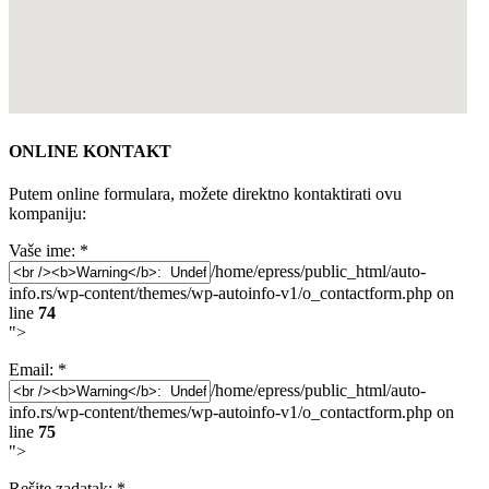
ONLINE KONTAKT
Putem online formulara, možete direktno kontaktirati ovu
kompaniju:
Vaše ime:
*
/home/epress/public_html/auto-
info.rs/wp-content/themes/wp-autoinfo-v1/o_contactform.php on
line
74
">
Email:
*
/home/epress/public_html/auto-
info.rs/wp-content/themes/wp-autoinfo-v1/o_contactform.php on
line
75
">
Rešite zadatak:
*