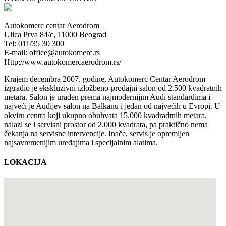
Autokomerc centar Aerodrom
Ulica Prva 84/c, 11000 Beograd
Tel: 011/35 30 300
E-mail: office@autokomerc.rs
Http://www.autokomercaerodrom.rs/
Krajem decembra 2007. godine, Autokomerc Centar Aerodrom
izgradio je ekskluzivni izložbeno-prodajni salon od 2.500 kvadratnih
metara. Salon je urađen prema najmodernijim Audi standardima i
najveći je Audijev salon na Balkanu i jedan od najvećih u Evropi. U
okviru centra koji ukupno obuhvata 15.000 kvadradtnih metara,
nalazi se i servisni prostor od 2.000 kvadrata, pa praktično nema
čekanja na servisne intervencije. Inače, servis je opremljen
najsavremenijim uređajima i specijalnim alatima.
LOKACIJA