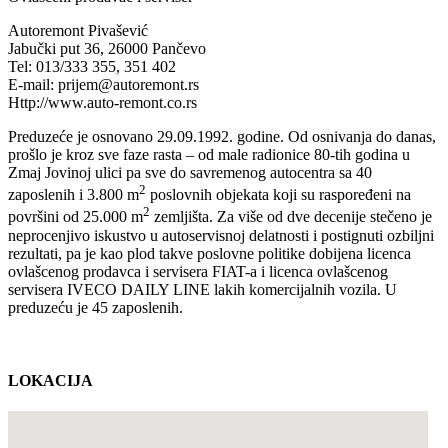
Autoremont Pivašević
Jabučki put 36, 26000 Pančevo
Tel: 013/333 355, 351 402
E-mail: prijem@autoremont.rs
Http://www.auto-remont.co.rs
Preduzeće je osnovano 29.09.1992. godine. Od osnivanja do danas,
prošlo je kroz sve faze rasta – od male radionice 80-tih godina u
Zmaj Jovinoj ulici pa sve do savremenog autocentra sa 40
2
zaposlenih i 3.800 m
poslovnih objekata koji su raspoređeni na
2
površini od 25.000 m
zemljišta. Za više od dve decenije stečeno je
neprocenjivo iskustvo u autoservisnoj delatnosti i postignuti ozbiljni
rezultati, pa je kao plod takve poslovne politike dobijena licenca
ovlašcenog prodavca i servisera FIAT-a i licenca ovlašcenog
servisera IVECO DAILY LINE lakih komercijalnih vozila. U
preduzeću je 45 zaposlenih.
LOKACIJA