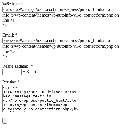
Vaše ime:
*
/home/epress/public_html/auto-
info.rs/wp-content/themes/wp-autoinfo-v1/o_contactform.php on
line
74
">
Email:
*
/home/epress/public_html/auto-
info.rs/wp-content/themes/wp-autoinfo-v1/o_contactform.php on
line
75
">
Rešite zadatak:
*
+ 3 = 5
Poruka:
*