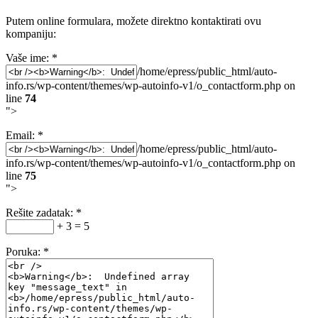
Putem online formulara, možete direktno kontaktirati ovu
kompaniju:
Vaše ime:
*
/home/epress/public_html/auto-
info.rs/wp-content/themes/wp-autoinfo-v1/o_contactform.php on
line
74
">
Email:
*
/home/epress/public_html/auto-
info.rs/wp-content/themes/wp-autoinfo-v1/o_contactform.php on
line
75
">
Rešite zadatak:
*
+ 3 = 5
Poruka:
*