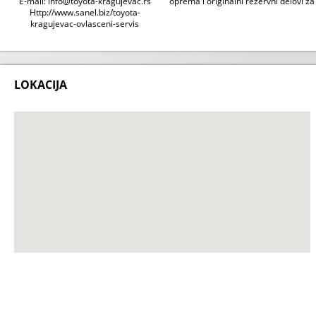
E-mail: info@toyota-kragujevac.rs
oprema i originalni rezervni delovi z
Http://www.sanel.biz/toyota-
kragujevac-ovlasceni-servis
LOKACIJA