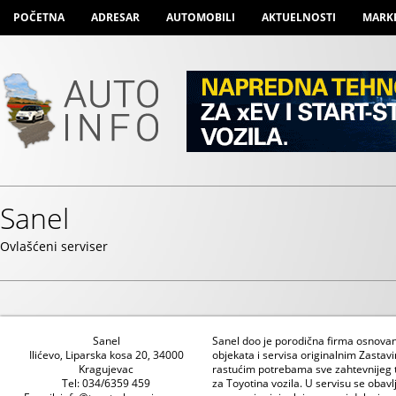
POČETNA
ADRESAR
AUTOMOBILI
AKTUELNOSTI
MARK
Sanel
Ovlašćeni serviser
Sanel
Sanel doo je porodična firma osnova
Ilićevo, Liparska kosa 20, 34000
objekata i servisa originalnim Zasta
Kragujevac
rastućim potrebama sve zahtevnijeg tr
Tel: 034/6359 459
za Toyotina vozila. U servisu se obavl