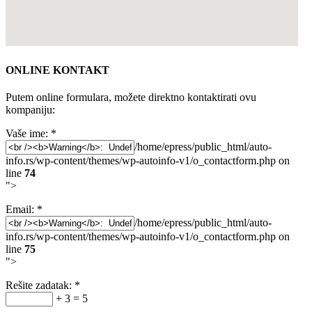
ONLINE KONTAKT
Putem online formulara, možete direktno kontaktirati ovu
kompaniju:
Vaše ime:
*
/home/epress/public_html/auto-
info.rs/wp-content/themes/wp-autoinfo-v1/o_contactform.php on
line
74
">
Email:
*
/home/epress/public_html/auto-
info.rs/wp-content/themes/wp-autoinfo-v1/o_contactform.php on
line
75
">
Rešite zadatak:
*
+ 3 = 5