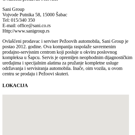
Sani Group
Vojvode Putnika 58, 15000 Šabac
Tel: 015/340 350
E-mail: office@sani.co.rs
Http://www.sanigroup.rs
Ovlašćeni prodavac i serviser Pežoovih automobila, Sani Group je
postao 2012. godine. Ova kompanija raspolaže savremenim
prodajno-servisnim centrom koji posluje u okviru poslovnog
kompleksa u Šapcu. Servis je opremljen neophodnim dijagnostičkim
uređajima i specijalnim alatima za pružanje kompletne usluge
održavanja i servisiranja automobila. Inače, oim vozila, u ovom
centru se prodaju i Pežoovi skuteri.
LOKACIJA