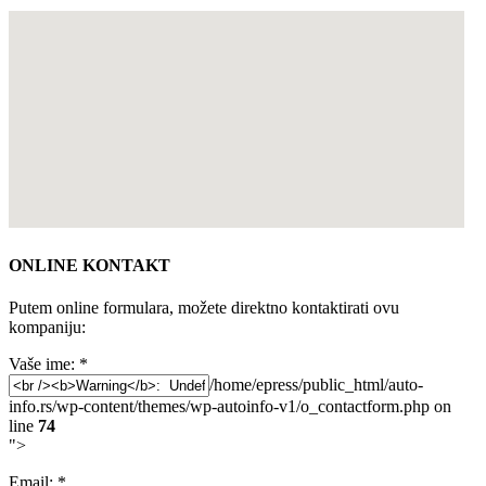
ONLINE KONTAKT
Putem online formulara, možete direktno kontaktirati ovu
kompaniju:
Vaše ime:
*
/home/epress/public_html/auto-
info.rs/wp-content/themes/wp-autoinfo-v1/o_contactform.php on
line
74
">
Email:
*