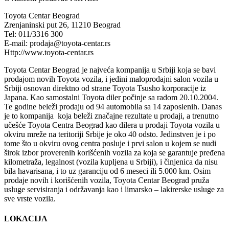
Toyota Centar Beograd
Zrenjaninski put 26, 11210 Beograd
Tel: 011/3316 300
E-mail: prodaja@toyota-centar.rs
Http://www.toyota-centar.rs
Toyota Centar Beograd je najveća kompanija u Srbiji koja se bavi
prodajom novih Toyota vozila, i jedini maloprodajni salon vozila u
Srbiji osnovan direktno od strane Toyota Tsusho korporacije iz
Japana. Kao samostalni Toyota diler počinje sa radom 20.10.2004.
Te godine beleži prodaju od 94 automobila sa 14 zaposlenih. Danas
je to kompanija koja beleži značajne rezultate u prodaji, a trenutno
učešće Toyota Centra Beograd kao dilera u prodaji Toyota vozila u
okviru mreže na teritoriji Srbije je oko 40 odsto. Jedinstven je i po
tome što u okviru ovog centra posluje i prvi salon u kojem se nudi
širok izbor proverenih korišćenih vozila za koja se garantuje pređena
kilometraža, legalnost (vozila kupljena u Srbiji), i činjenica da nisu
bila havarisana, i to uz garanciju od 6 meseci ili 5.000 km. Osim
prodaje novih i korišćenih vozila, Toyota Centar Beograd pruža
usluge servisiranja i održavanja kao i limarsko – lakirerske usluge za
sve vrste vozila.
LOKACIJA