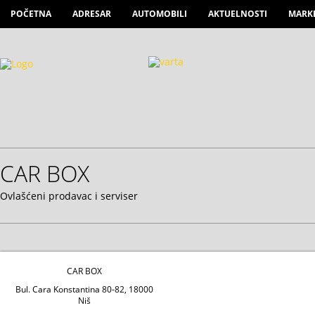
POČETNA
ADRESAR
AUTOMOBILI
AKTUELNOSTI
MARK
CAR BOX
Ovlašćeni prodavac i serviser
CAR BOX
Bul. Cara Konstantina 80-82, 18000
Niš