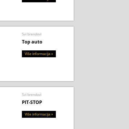
Svi brendovi
Top auto
Više informacija »
Svi brendovi
PIT-STOP
Više informacija »