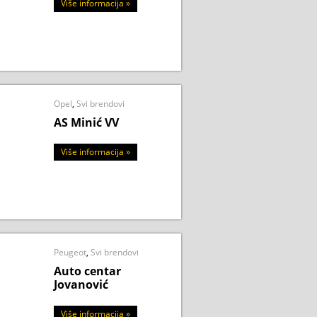
Više informacija »
Opel
,
Svi brendovi
AS Minić VV
Više informacija »
Peugeot
,
Svi brendovi
Auto centar
Jovanović
Više informacija »