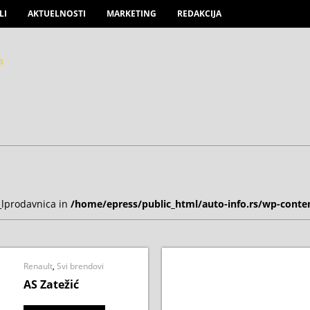
LI
AKTUELNOSTI
MARKETING
REDAKCIJA
_lprodavnica in
/home/epress/public_html/auto-info.rs/wp-conte
Renault
,
Svi brendovi
AS Zatežić