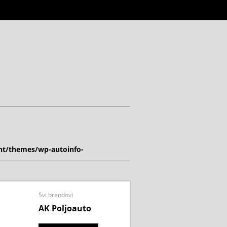
nt/themes/wp-autoinfo-
Svi brendovi
AK Poljoauto