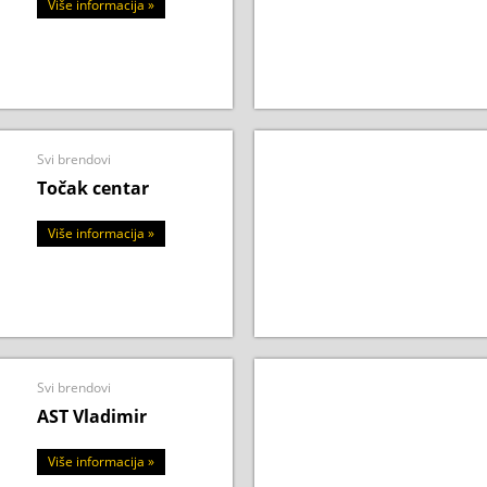
Više informacija »
Svi brendovi
Točak centar
Više informacija »
Svi brendovi
AST Vladimir
Više informacija »