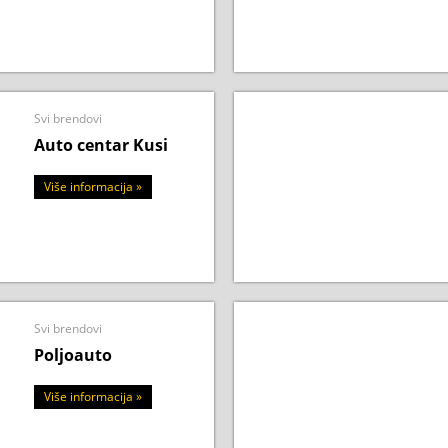
Svi brendovi
Auto centar Kusi
Više informacija »
Svi brendovi
Poljoauto
Više informacija »