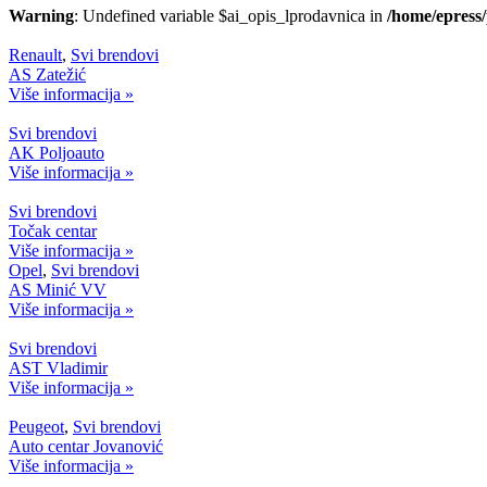
Warning
: Undefined variable $ai_opis_lprodavnica in
/home/epress
Renault
,
Svi brendovi
AS Zatežić
Više informacija »
Svi brendovi
AK Poljoauto
Više informacija »
Svi brendovi
Točak centar
Više informacija »
Opel
,
Svi brendovi
AS Minić VV
Više informacija »
Svi brendovi
AST Vladimir
Više informacija »
Peugeot
,
Svi brendovi
Auto centar Jovanović
Više informacija »