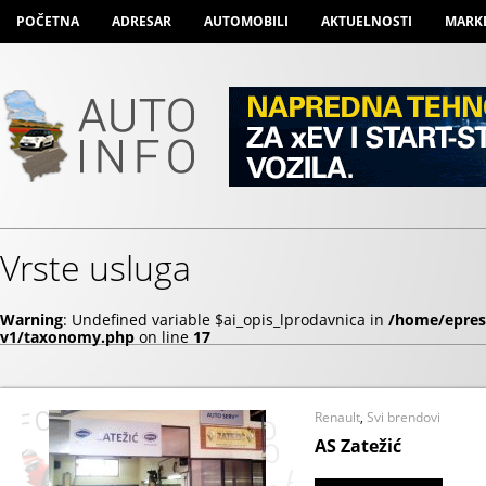
POČETNA
ADRESAR
AUTOMOBILI
AKTUELNOSTI
MARK
Vrste usluga
Warning
: Undefined variable $ai_opis_lprodavnica in
/home/epres
v1/taxonomy.php
on line
17
Renault
,
Svi brendovi
AS Zatežić