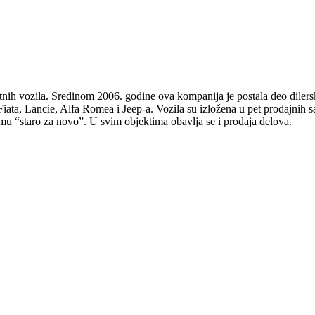
etnih vozila. Sredinom 2006. godine ova kompanija je postala deo diler
iata, Lancie, Alfa Romea i Jeep-a. Vozila su izložena u pet prodajnih sa
mu “staro za novo”. U svim objektima obavlja se i prodaja delova.