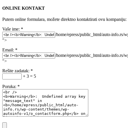
ONLINE KONTAKT
Putem online formulara, možete direktno kontaktirati ovu kompaniju:
Vaše ime:
*
/home/epress/public_html/auto-info.rs/
">
Email:
*
/home/epress/public_html/auto-info.rs/
">
Rešite zadatak:
*
+ 3 = 5
Poruka:
*