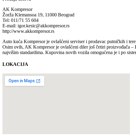
AK Kompresor
Žorža Klemansoa 19, 11000 Beograd
Tel: 011/71 55 604
E-mail: igor.kesic@akkompresor.rs
http://www.akkompresor.rs
Auto kuća Kompresor je ovlašćeni serviser i prodavac putničkih i ter
Osim ovih, AK Kompresor je ovlašćeni diler još četiri proizvođača – F
najvišim standardima. Kupovina novih vozila omogućena je i po siste
LOKACIJA