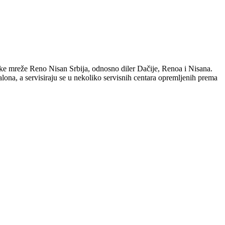
ske mreže Reno Nisan Srbija, odnosno diler Dačije, Renoa i Nisana.
lona, a servisiraju se u nekoliko servisnih centara opremljenih prema