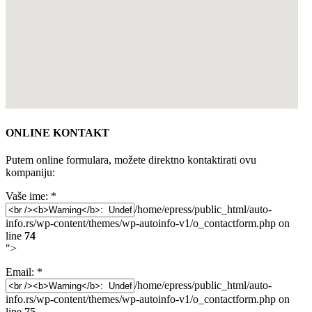
ONLINE KONTAKT
Putem online formulara, možete direktno kontaktirati ovu
kompaniju:
Vaše ime:
*
/home/epress/public_html/auto-
info.rs/wp-content/themes/wp-autoinfo-v1/o_contactform.php on
line
74
">
Email:
*
/home/epress/public_html/auto-
info.rs/wp-content/themes/wp-autoinfo-v1/o_contactform.php on
line
75