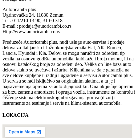
Autoricambi plus
Ugrinovačka 24, 11080 Zemun
Tel : 011/210 13 90, 31 60 318
E-mail : prodaja@autoricambi.co.rs
Http://www.autoricambi.co.rs
Preduzeće Autoricambi plus, nudi usluge auto-servisa i prodaje
delova za Italijanska i Južnokorejska vozila Fiat, Alfa Romeo,
Lancia, Hyundai i Kia. Delovi se mogu naručiti za određeni tip
vozila na osnovu godišta automobila, kubikaže i broja motora, ili na
osnovu kataloškog broja za određeni deo. Velika on-line baza auto
delova stalno se uvećava i ažurira. Klijentima se daje garancija na
sve delove kupljene u radnji i ugrađene u servisu Autoricambi plus.
U servisu se radi isključivo sa originalnim alatima, a tu je i
najsavremenija oprema za auto-dijagnostiku. Ona uključuje opremu
za brzu zamenu amortizera i opruga vozila, instrumente za kontrolu i
čišćenje sistema elektronskog ubrizgavanja goriva (dizni) i
instrumente za testiranje i servis na klima-sistemu automobila.
LOKACIJA