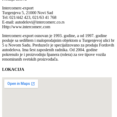
Intercomerc-export
Turgenjeva 5, 21000 Novi Sad
Tel: 021/442 423, 021/63 41 768
E-mail: autodelovi@intercomerc.co.rs
Http://www.intercomerc.com
Intercomerc-export osnovan je 1993. godine, a od 1997. godine
posluje sa sedištem i maloprodajnim objektom u Turgenjevoj ulici br
5 u Novom Sadu. Preduzeće je specijalizovano za prodaju Fordovih
autodelova. Ima šest zaposlenih radnika. Od 2004. godine
pokrenulo je i proizvodnju španera (rolera) za sve tipove vozila
renomiranih svetskih proizvođača.
LOKACIJA