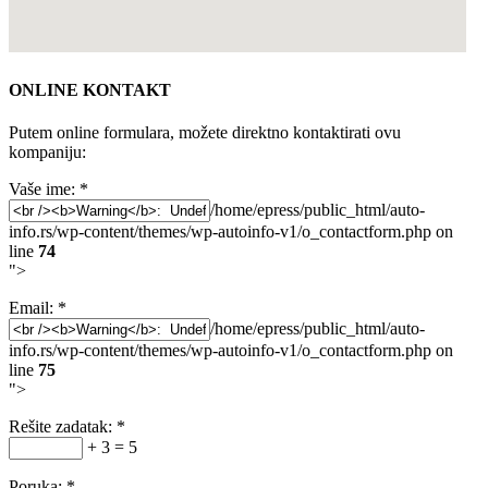
ONLINE KONTAKT
Putem online formulara, možete direktno kontaktirati ovu
kompaniju:
Vaše ime:
*
/home/epress/public_html/auto-
info.rs/wp-content/themes/wp-autoinfo-v1/o_contactform.php on
line
74
">
Email:
*
/home/epress/public_html/auto-
info.rs/wp-content/themes/wp-autoinfo-v1/o_contactform.php on
line
75
">
Rešite zadatak:
*
+ 3 = 5
Poruka:
*