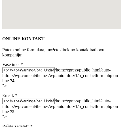
ONLINE KONTAKT
Putem online formulara, možete direktno kontaktirati ovu
kompaniju:
Vaše ime:
*
/home/epress/public_html/auto-
info.rs/wp-content/themes/wp-autoinfo-v1/o_contactform.php on
line
74
">
Email:
*
/home/epress/public_html/auto-
info.rs/wp-content/themes/wp-autoinfo-v1/o_contactform.php on
line
75
">
Rešite zadatak:
*