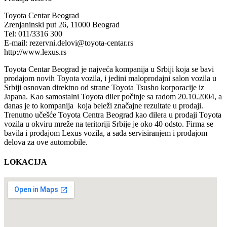
Toyota Centar Beograd
Zrenjaninski put 26, 11000 Beograd
Tel: 011/3316 300
E-mail: rezervni.delovi@toyota-centar.rs
http://www.lexus.rs
Toyota Centar Beograd je najveća kompanija u Srbiji koja se bavi
prodajom novih Toyota vozila, i jedini maloprodajni salon vozila u
Srbiji osnovan direktno od strane Toyota Tsusho korporacije iz
Japana. Kao samostalni Toyota diler počinje sa radom 20.10.2004, a
danas je to kompanija koja beleži značajne rezultate u prodaji.
Trenutno učešće Toyota Centra Beograd kao dilera u prodaji Toyota
vozila u okviru mreže na teritoriji Srbije je oko 40 odsto. Firma se
bavila i prodajom Lexus vozila, a sada servisiranjem i prodajom
delova za ove automobile.
LOKACIJA