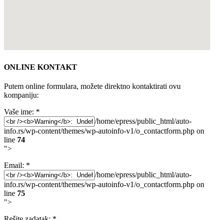
ONLINE KONTAKT
Putem online formulara, možete direktno kontaktirati ovu
kompaniju:
Vaše ime:
*
/home/epress/public_html/auto-
info.rs/wp-content/themes/wp-autoinfo-v1/o_contactform.php on
line
74
">
Email:
*
/home/epress/public_html/auto-
info.rs/wp-content/themes/wp-autoinfo-v1/o_contactform.php on
line
75
">
Rešite zadatak:
*