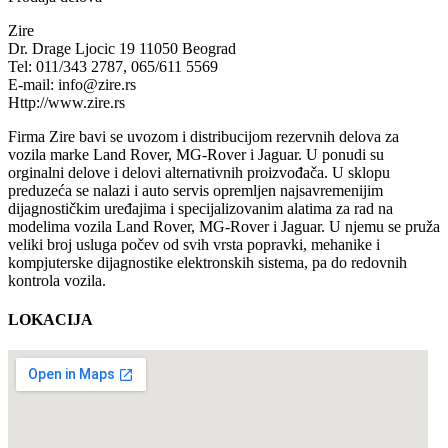
Zire
Dr. Drage Ljocic 19 11050 Beograd
Tel: 011/343 2787, 065/611 5569
E-mail: info@zire.rs
Http://www.zire.rs
Firma Zire bavi se uvozom i distribucijom rezervnih delova za
vozila marke Land Rover, MG-Rover i Jaguar. U ponudi su
orginalni delove i delovi alternativnih proizvođača. U sklopu
preduzeća se nalazi i auto servis opremljen najsavremenijim
dijagnostičkim uređajima i specijalizovanim alatima za rad na
modelima vozila Land Rover, MG-Rover i Jaguar. U njemu se pruža
veliki broj usluga počev od svih vrsta popravki, mehanike i
kompjuterske dijagnostike elektronskih sistema, pa do redovnih
kontrola vozila.
LOKACIJA