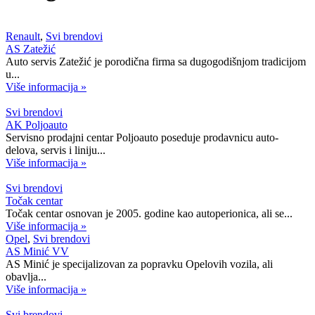
Renault
,
Svi brendovi
AS Zatežić
Auto servis Zatežić je porodična firma sa dugogodišnjom tradicijom
u...
Više informacija »
Svi brendovi
AK Poljoauto
Servisno prodajni centar Poljoauto poseduje prodavnicu auto-
delova, servis i liniju...
Više informacija »
Svi brendovi
Točak centar
Točak centar osnovan je 2005. godine kao autoperionica, ali se...
Više informacija »
Opel
,
Svi brendovi
AS Minić VV
AS Minić je specijalizovan za popravku Opelovih vozila, ali
obavlja...
Više informacija »
Svi brendovi