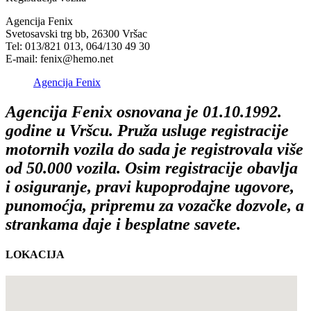
Agencija Fenix
Svetosavski trg bb, 26300 Vršac
Tel: 013/821 013, 064/130 49 30
E-mail: fenix@hemo.net
Agencija Fenix
Agencija Fenix osnovana je 01.10.1992.
godine u Vršcu. Pruža usluge registracije
motornih vozila do sada je registrovala vi
š
e
od 50.000 vozila. Osim registracije obavlja
i osiguranje, pravi kupoprodajne ugovore,
punomoćja, pripremu za vozačke dozvole, a
strankama daje i besplatne savete.
LOKACIJA