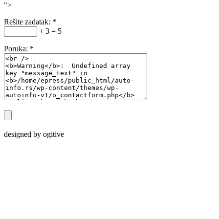
">
Rešite zadatak:
*
+ 3 = 5
Poruka:
*
designed by ogitive